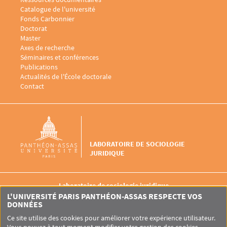
Catalogue de l'université
Fonds Carbonnier
Menu footer Laboratoire sociologie juridique 3
Doctorat
Master
Menu footer Laboratoire sociologie juridique 4
Axes de recherche
Séminaires et conférences
Publications
Actualités de l'École doctorale
Menu footer Laboratoire sociologie juridique 5
Contact
LABORATOIRE DE SOCIOLOGIE
JURIDIQUE
Laboratoire de sociologie juridique
1 Rue d’Ulm
L'UNIVERSITÉ PARIS PANTHÉON-ASSAS RESPECTE VOS
75005 Paris
DONNÉES
Ce site utilise des cookies pour améliorer votre expérience utilisateur.