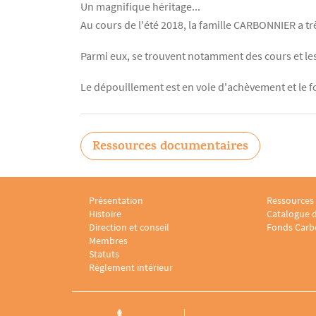
Un magnifique héritage...
Contenu
Texte
Au cours de l'été 2018, la famille CARBONNIER a 
Parmi eux, se trouvent notamment des cours et le
Le dépouillement est en voie d'achèvement et le f
Ressources documentaires
Présentation
Ressources
Menu footer Laboratoire sociologie juridique 1
Menu foote
Histoire
Catalogue d
Direction et conseil
Fonds Carb
Membres
Statuts
Règlement intérieur