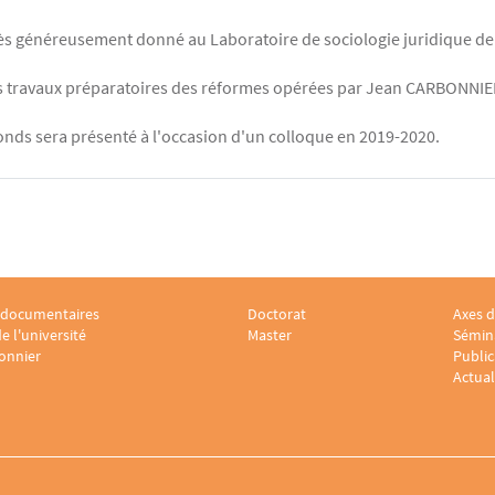
très généreusement donné au Laboratoire de sociologie juridique 
s travaux préparatoires des réformes opérées par Jean CARBONNIER 
onds sera présenté à l'occasion d'un colloque en 2019-2020.
 documentaires
Doctorat
Axes d
r Laboratoire sociologie juridique 2
Menu footer Laboratoire sociologi
Menu 
e l'université
Master
Sémina
onnier
Public
Actual