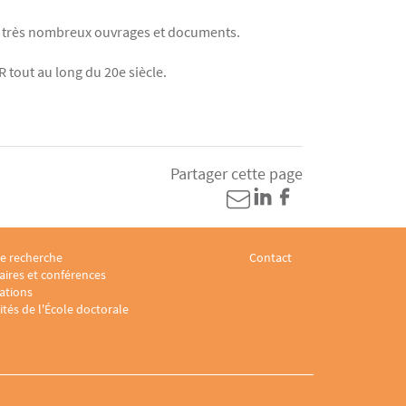
de très nombreux ouvrages et documents.
tout au long du 20e siècle.
Partager cette page
e recherche
Contact
e juridique 3
footer Laboratoire sociologie juridique 4
Menu footer Laboratoire s
ires et conférences
ations
ités de l'École doctorale