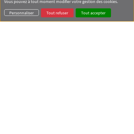
Vous pouvez à tout moment modifier votre gestion des cookies.
Personnaliser
Tout refuser
Tout accepter
TOUTES LES PUBLICATIONS
LOCALISATION
+
−
×
Laboratoire de sociologie juridique
1 Rue d’Ulm
75005 Paris