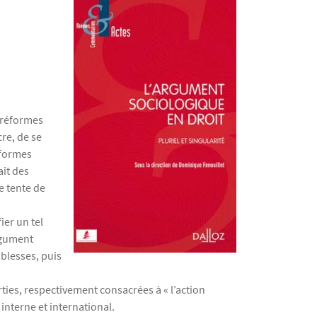
s réformes
cre, de se
réformes
ait des
e tente de
ier un tel
argument
blesses, puis
arties, respectivement consacrées à « l’action
 interne et international.