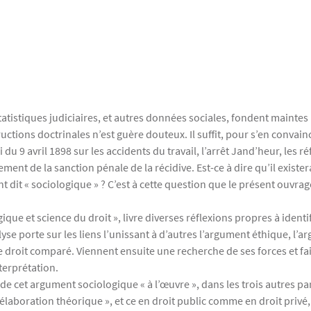
atistiques judiciaires, et autres données sociales, fondent mainte
uctions doctrinales n’est guère douteux. Il suffit, pour s’en convain
i du 9 avril 1898 sur les accidents du travail, l’arrêt Jand’heur, les 
ment de la sanction pénale de la récidive. Est-ce à dire qu’il exister
dit « sociologique » ? C’est à cette question que le présent ouvrag
que et science du droit », livre diverses réflexions propres à identif
se porte sur les liens l’unissant à d’autres l’argument éthique, l’
droit comparé. Viennent ensuite une recherche de ses forces et fai
nterprétation.
e de cet argument sociologique « à l’œuvre », dans les trois autres p
 l’élaboration théorique », et ce en droit public comme en droit privé,