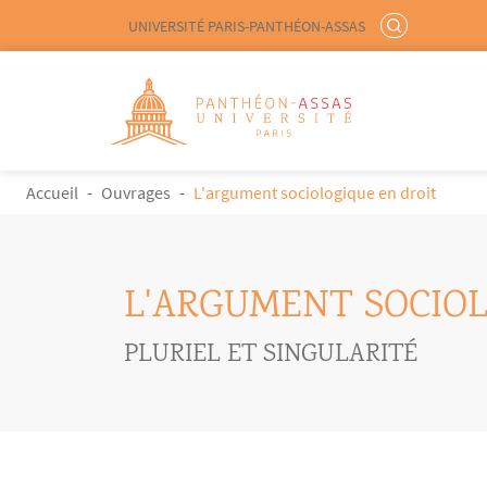
Menu liste site Custom EN
RECHERCHER
UNIVERSITÉ PARIS-PANTHÉON-ASSAS
Logo
Aller au contenu principal
FIL D'ARIANE
Accueil
Ouvrages
L'argument sociologique en droit
L'ARGUMENT SOCIOL
PLURIEL ET SINGULARITÉ