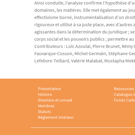
Ainsi conduite, l’analyse confirme l’hypothèse d’u
domaines, les matières. Elle met également au jou
effectivisme borné, instrumentalisation d’un droit 
rigoureux et utilisé à sa juste place, avec d’autres
agissantes dans la détermination du juridique ; se
corps social et les pouvoirs publics ; permettre au 
Contributeurs : Loïc Azoulai, Pierre Brunet, Rémy
Fauvarque-Cosson, Michel Germain, Stéphane Gerr
Lefebvre-Teillard, Valérie Malabat, Mustapha Mekki
Présentation
Ressources
Menu footer Laboratoire sociologie juridique 1
Menu foote
Histoire
Catalogue d
Direction et conseil
Fonds Carb
Membres
Statuts
Règlement intérieur