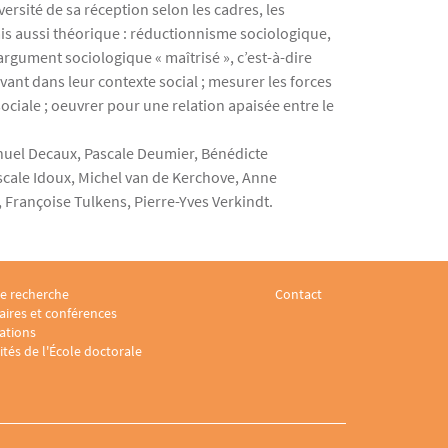
rsité de sa réception selon les cadres, les
is aussi théorique : réductionnisme sociologique,
 argument sociologique « maîtrisé », c’est-à-dire
rivant dans leur contexte social ; mesurer les forces
ociale ; oeuvrer pour une relation apaisée entre le
anuel Decaux, Pascale Deumier, Bénédicte
cale Idoux, Michel van de Kerchove, Anne
 Françoise Tulkens, Pierre-Yves Verkindt.
e recherche
Contact
e juridique 3
footer Laboratoire sociologie juridique 4
Menu footer Laboratoire s
ires et conférences
ations
ités de l'École doctorale