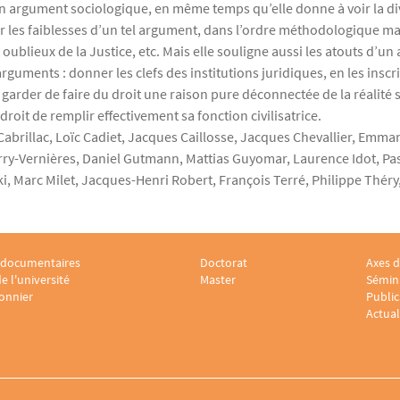
n argument sociologique, en même temps qu’elle donne à voir la dive
r les faiblesses d’un tel argument, dans l’ordre méthodologique ma
oublieux de la Justice, etc. Mais elle souligne aussi les atouts d’un
 arguments : donner les clefs des institutions juridiques, en les insc
 garder de faire du droit une raison pure déconnectée de la réalité s
droit de remplir effectivement sa fonction civilisatrice.
 Cabrillac, Loïc Cadiet, Jacques Caillosse, Jacques Chevallier, Emm
y-Vernières, Daniel Gutmann, Mattias Guyomar, Laurence Idot, Pas
, Marc Milet, Jacques-Henri Robert, François Terré, Philippe Théry,
 documentaires
Doctorat
Axes d
r Laboratoire sociologie juridique 2
Menu footer Laboratoire sociologi
Menu 
e l'université
Master
Sémina
onnier
Public
Actual