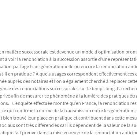
ion en matière successorale est devenue un mode d’optimisation prom
t à voir la renonciation à la succession assortie d’une représentat
nation-partage transgénérationnelle ou encore la renonciation anti
est-il en pratique ? À quels usages correspondent effectivement ces o
née auprès des notaires et l’on a également cherché à replacer cett
gence des renonciations successorales sur le temps long. La recher
l privé afin de mesurer ce phénomène à la lumière des pratiques étr
ions. L’enquête effectuée montre qu’en France, la renonciation res
, ce qui confirme la norme de la transmission entre les générations 
ont bien trouvé leur place en pratique et contribuent dans cette me
sociaux sont très différenciés car ils dépendent de la valeur de la s
ratique fait preuve dans la mise en œuvre de la renonciation anticip