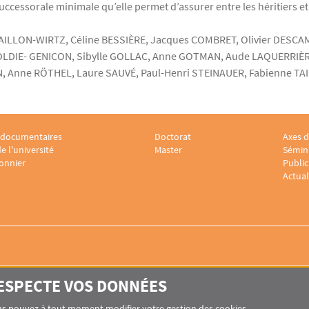
é successorale minimale qu’elle permet d’assurer entre les héritiers 
BAILLON-WIRTZ, Céline BESSIÈRE, Jacques COMBRET, Olivier DESCAM
LDIE- GENICON, Sibylle GOLLAC, Anne GOTMAN, Aude LAQUERRIÈRE
, Anne RÖTHEL, Laure SAUVÉ, Paul-Henri STEINAUER, Fabienne TA
 documentaires
Doctorat
Axes d
r Laboratoire sociologie juridique 2
Menu footer Laboratoire sociologi
Menu 
e l'université
Master
Sémina
onnier
Public
Actual
RESPECTE VOS DONNÉES
GIE
Vous pouvez à tout moment modifier votre gestion des cookies.