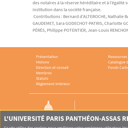
des notaires à la réserve héréditaire et à l’égalit
institution dans la société française.
Contributions : Bernard d’ALTEROCHE, Nathalie 
GAUDEMET, Sara GODECHOT-PATRIS, Charlotte GO
PÉRÈS, Philippe POTENTIER, Jean-Louis RENCHON
Présentation
Ressources
Menu footer Laboratoire sociologie juridique 1
Menu foote
Histoire
Catalogue d
Direction et conseil
Fonds Carb
Membres
Statuts
Règlement intérieur
L'UNIVERSITÉ PARIS PANTHÉON-ASSAS 
LABORATOIRE DE SOCIOLO
JURIDIQUE
Ce site utilise des cookies pour améliorer votre expérience utilisateur. 