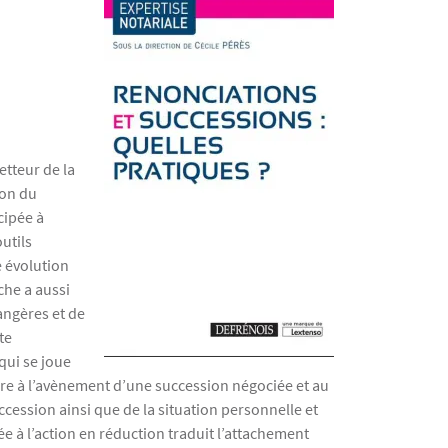
etteur de la
ion du
cipée à
utils
e évolution
che a aussi
angères et de
te
qui se joue
sure à l’avènement d’une succession négociée et au
uccession ainsi que de la situation personnelle et
ée à l’action en réduction traduit l’attachement