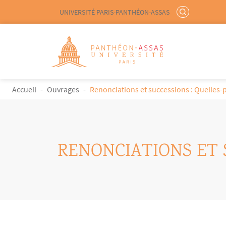
Menu liste site Custom EN
RECHERCHER
UNIVERSITÉ PARIS-PANTHÉON-ASSAS
Logo
Aller au contenu principal
FIL D'ARIANE
Accueil
Ouvrages
Renonciations et successions : Quelles-
RENONCIATIONS ET 