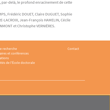
et, par-delà, le profond enracinement de cette
PS, Frédéric DOUET, Claire DUGUET, Sophie
-LACROIX, Jean-François HAMELIN, Cécile
INMONT et Christophe VERNIÈRES.
e recherche
Contact
e juridique 3
footer Laboratoire sociologie juridique 4
Menu footer Laboratoire s
ires et conférences
ations
ités de l'École doctorale
Laboratoire de sociologie juridique
1 Rue d’Ulm
75005 Paris