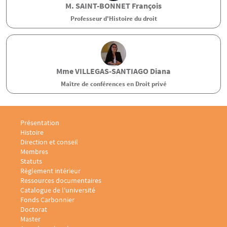
M.
SAINT-BONNET
François
Professeur d'Histoire du droit
Mme
VILLEGAS-SANTIAGO
Diana
Maître de conférences en Droit privé
Menu footer Laboratoire sociologie juridique 1
Présentation
Histoire
Direction et conseil
Membres
Statuts
Règlement intérieur
Menu footer Laboratoire sociologie juridique 2
Ressources documentaires
Catalogue de l'université
Fonds Carbonnier
Menu footer Laboratoire sociologie juridique 3
Doctorat
Master