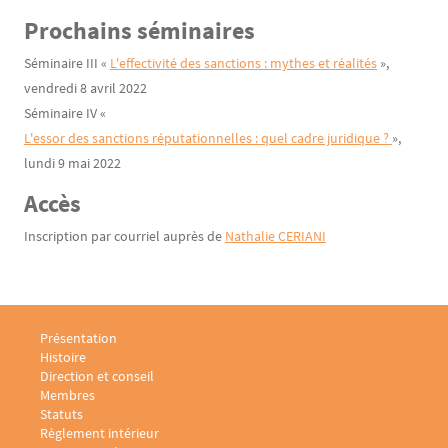
Prochains séminaires
Séminaire III «
L'effectivité des sanctions : mythes et réalités
»,
vendredi 8 avril 2022
Séminaire IV «
L'essor des sanctions réputationnelles : quel cadre juridique ? 
»,
lundi 9 mai 2022
Accès
Inscription par courriel auprès de
Nathalie CERIANI
Menu footer Laboratoire sociologie juridique 1
Présentation
Histoire
Direction et conseil
Membres
Statuts
Règlement intérieur