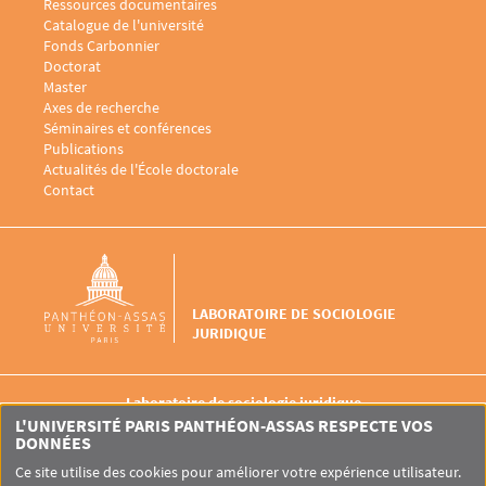
Menu footer Laboratoire sociologie juridique 2
Ressources documentaires
Catalogue de l'université
Fonds Carbonnier
Menu footer Laboratoire sociologie juridique 3
Doctorat
Master
Menu footer Laboratoire sociologie juridique 4
Axes de recherche
Séminaires et conférences
Publications
Actualités de l'École doctorale
Menu footer Laboratoire sociologie juridique 5
Contact
LABORATOIRE DE SOCIOLOGIE
JURIDIQUE
Laboratoire de sociologie juridique
1 Rue d’Ulm
L'UNIVERSITÉ PARIS PANTHÉON-ASSAS RESPECTE VOS
75005 Paris
DONNÉES
Ce site utilise des cookies pour améliorer votre expérience utilisateur.