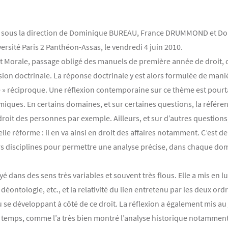
sé, sous la direction de Dominique BUREAU, France DRUMMOND et D
versité Paris 2 Panthéon-Assas, le vendredi 4 juin 2010.
et Morale, passage obligé des manuels de première année de droit, c
on doctrinale. La réponse doctrinale y est alors formulée de manièr
e » réciproque. Une réflexion contemporaine sur ce thème est pourta
omiques. En certains domaines, et sur certaines questions, la réfé
 en droit des personnes par exemple. Ailleurs, et sur d’autres questio
 telle réforme : il en va ainsi en droit des affaires notamment. C’est 
urs disciplines pour permettre une analyse précise, dans chaque doma
é dans des sens très variables et souvent très flous. Elle a mis en l
déontologie, etc., et la relativité du lien entretenu par les deux or
 ou se développant à côté de ce droit. La réflexion a également mis a
le temps, comme l’a très bien montré l’analyse historique notamment 