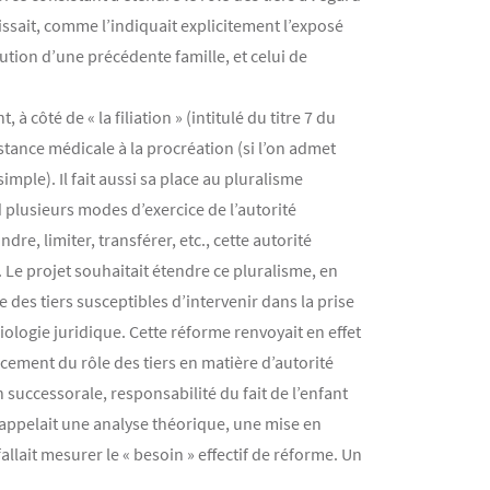
gissait, comme l’indiquait explicitement l’exposé
tion d’une précédente famille, et celui de
à côté de « la filiation » (intitulé du titre 7 du
ssistance médicale à la procréation (si l’on admet
imple). Il fait aussi sa place au pluralisme
d plusieurs modes d’exercice de l’autorité
re, limiter, transférer, etc., cette autorité
). Le projet souhaitait étendre ce pluralisme, en
le des tiers susceptibles d’intervenir dans la prise
iologie juridique. Cette réforme renvoyait en effet
rcement du rôle des tiers en matière d’autorité
n successorale, responsabilité du fait de l’enfant
 appelait une analyse théorique, une mise en
fallait mesurer le « besoin » effectif de réforme. Un