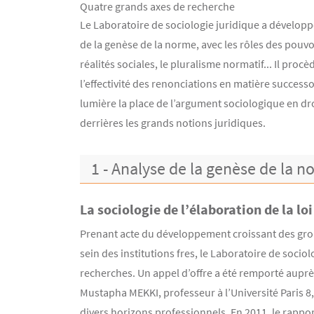
Quatre grands axes de recherche
Contenu
Texte
Le Laboratoire de sociologie juridique a développ
de la genèse de la norme, avec les rôles des pouvoir
réalités sociales, le pluralisme normatif... Il proc
l’effectivité des renonciations en matière success
lumière la place de l’argument sociologique en droi
derrières les grands notions juridiques.
1 - Analyse de la genèse de la 
La sociologie de l’élaboration de la loi
Prenant acte du développement croissant des grou
sein des institutions fres, le Laboratoire de socio
recherches. Un appel d’offre a été remporté aupr
Mustapha MEKKI, professeur à l’Université Paris 8
divers horizons professionnels. En 2011, le rappor