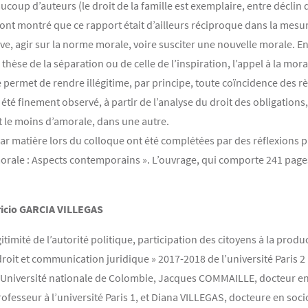
ucoup d’auteurs (le droit de la famille est exemplaire, entre déclin 
ns ont montré que ce rapport était d’ailleurs réciproque dans la mes
ive, agir sur la norme morale, voire susciter une nouvelle morale. En
a thèse de la séparation ou de celle de l’inspiration, l’appel à la mo
 permet de rendre illégitime, par principe, toute coïncidence des rè
a été finement observé, à partir de l’analyse du droit des obligation
t le moins d’amorale, dans une autre.
ar matière lors du colloque ont été complétées par des réflexions
 morale : Aspects contemporains ». L’ouvrage, qui comporte 241 pages,
uricio GARCIA VILLEGAS
égitimité de l’autorité politique, participation des citoyens à la pr
oit et communication juridique » 2017-2018 de l’université Paris 2 
 l’Université nationale de Colombie, Jacques COMMAILLE, docteur en 
esseur à l’université Paris 1, et Diana VILLEGAS, docteure en socio