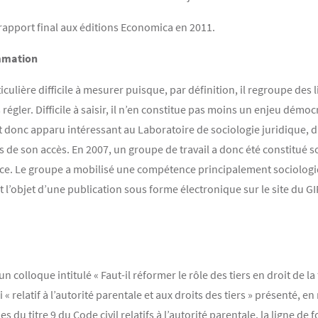
 rapport final aux éditions Economica en 2011.
ommation
ulière difficile à mesurer puisque, par définition, il regroupe des l
régler. Difficile à saisir, il n’en constitue pas moins un enjeu démo
 est donc apparu intéressant au Laboratoire de sociologie juridique, 
es de son accès. En 2007, un groupe de travail a donc été constitué 
tice. Le groupe a mobilisé une compétence principalement sociolog
it l’objet d’une publication sous forme électronique sur le site du GI
colloque intitulé « Faut-il réformer le rôle des tiers en droit de la fa
« relatif à l’autorité parentale et aux droits des tiers » présenté, en 
s du titre 9 du Code civil relatifs à l’autorité parentale, la ligne de 