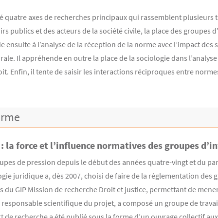
é quatre axes de recherches principaux qui rassemblent plusieurs th
s publics et des acteurs de la société civile, la place des groupes d’i
ède ensuite à l’analyse de la réception de la norme avec l’impact des s
orale. Il appréhende en outre la place de la sociologie dans l’analy
t. Enfin, il tente de saisir les interactions réciproques entre normes
norme
 : la force et l’influence normatives des groupes d’i
pes de pression depuis le début des années quatre-vingt et du par
logie juridique a, dès 2007, choisi de faire de la réglementation des
ès du GIP Mission de recherche Droit et justice, permettant de men
, responsable scientifique du projet, a composé un groupe de travai
t de recherche a été publié sous la forme d’un ouvrage collectif aux 