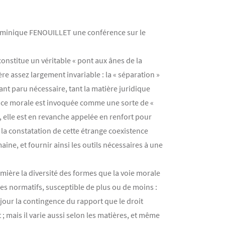
ominique FENOUILLET une conférence sur le
onstitue un véritable « pont aux ânes de la
e assez largement invariable : la « séparation »
nt paru nécessaire, tant la matière juridique
rence morale est invoquée comme une sorte de «
ns, elle est en revanche appelée en renfort pour
de la constatation de cette étrange coexistence
ine, et fournir ainsi les outils nécessaires à une
umière la diversité des formes que la voie morale
dres normatifs, susceptible de plus ou de moins :
u jour la contingence du rapport que le droit
; mais il varie aussi selon les matières, et même