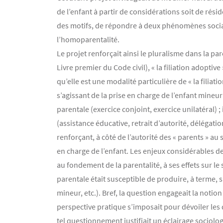
de l’enfant à partir de considérations soit de rési
des motifs, de répondre à deux phénomènes sociaux
l’homoparentalité.
Le projet renforçait ainsi le pluralisme dans la pare
Livre premier du Code civil), « la filiation adoptive
qu’elle est une modalité particulière de « la filiat
s’agissant de la prise en charge de l’enfant mineur
parentale (exercice conjoint, exercice unilatéral) 
(assistance éducative, retrait d’autorité, délégatio
renforçant, à côté de l’autorité des « parents » au s
en charge de l’enfant. Les enjeux considérables de
au fondement de la parentalité, à ses effets sur le
parentale était susceptible de produire, à terme, s
mineur, etc.). Bref, la question engageait la not
perspective pratique s’imposait pour dévoiler les dif
tel questionnement justifiait un éclairage sociolo