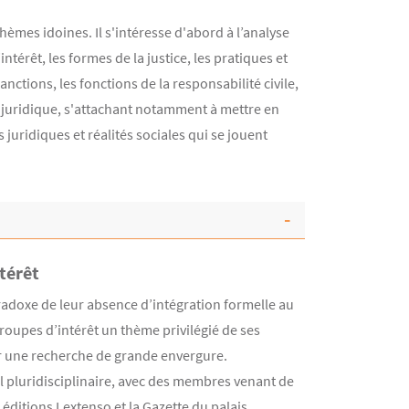
èmes idoines. Il s'intéresse d'abord à l’analyse
ntérêt, les formes de la justice, les pratiques et
anctions, les fonctions de la responsabilité civile,
se juridique, s'attachant notamment à mettre en
 juridiques et réalités sociales qui se jouent
ntérêt
adoxe de leur absence d’intégration formelle au
 groupes d’intérêt un thème privilégié de ses
er une recherche de grande envergure.
l pluridisciplinaire, avec des membres venant de
éditions Lextenso et la Gazette du palais.