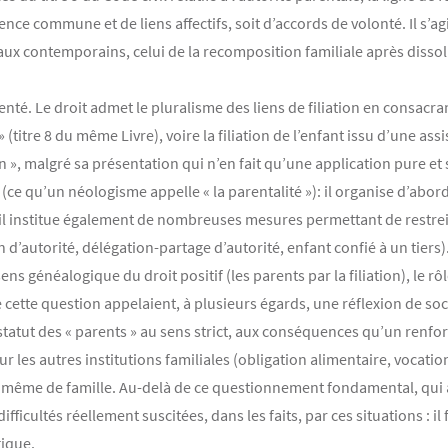
dence commune et de liens affectifs, soit d’accords de volonté. Il s’a
 contemporains, celui de la recomposition familiale après dissolu
nté. Le droit admet le pluralisme des liens de filiation en consacrant, 
 » (titre 8 du même Livre), voire la filiation de l’enfant issu d’une a
ion », malgré sa présentation qui n’en fait qu’une application pure et s
 (ce qu’un néologisme appelle « la parentalité »): il organise d’abor
; il institue également de nombreuses mesures permettant de restreind
n d’autorité, délégation-partage d’autorité, enfant confié à un tiers
ens généalogique du droit positif (les parents par la filiation), le rô
 cette question appelaient, à plusieurs égards, une réflexion de soc
 statut des « parents » au sens strict, aux conséquences qu’un renfo
ur les autres institutions familiales (obligation alimentaire, vocatio
ion même de famille. Au-delà de ce questionnement fondamental, qui
ficultés réellement suscitées, dans les faits, par ces situations : il 
gique.