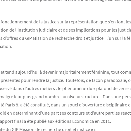
 fonctionnement de la justice sur la représentation que s’en font les
tion de l’institution judiciaire et de ses implications pour les justic
’offres du GIP Mission de recherche droit et justice : l’un sur la fém
mation.
t tend aujourd’hui à devenir majoritairement féminine, tout comme le
présentes pour rendre la justice. Toutefois, de façon paradoxale, o
servé dans d’autres métiers : le phénomène du « plafond de verre »
 malgré leur plus grand nombre au niveau structurel. Dans une pers
sité Paris 8, a été constitué, dans un souci d’ouverture disciplinaire
é en déterminant d’une part ses contours et d’autre part les réactio
 rapport final a été publié aux éditions Economica en 2011.
te du GIP Mission de recherche droit et justice ici.