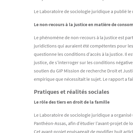
Le Laboratoire de sociologie juridique a publié le
Le non-recours à la justice en matière de cons
Le phénomène de non-recours à la justice est partic
juridictions qui auraient été compétentes pour les 
questionne les conditions d’accès à la justice. Il
justice, de s’interroger sur les conditions négativ
soutien du GIP Mission de recherche Droit et Jus
empirique que nécessitait le sujet. Le rapport a fa
Pratiques et réalités sociales
Le rôle des tiers en droit de la famille
Le Laboratoire de sociologie juridique a organisé un 
Panthéon-Assas, afin d’étudier l’avant-projet de loi 
Cet avant-projet envisageait de modifier huit article