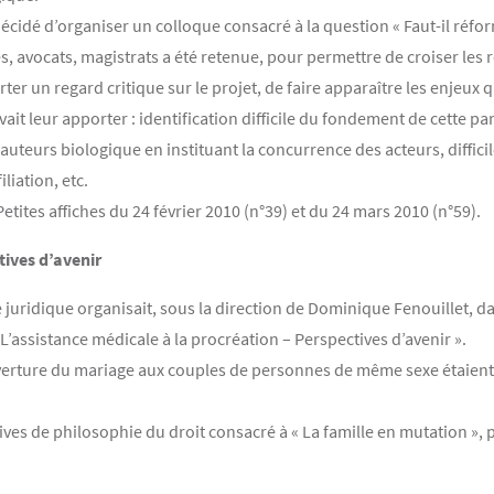
cidé d’organiser un colloque consacré à la question « Faut-il réformer
s, avocats, magistrats a été retenue, pour permettre de croiser les r
er un regard critique sur le projet, de faire apparaître les enjeux q
vait leur apporter : identification difficile du fondement de cette pa
uteurs biologique en instituant la concurrence des acteurs, diffici
liation, etc.
etites affiches du 24 février 2010 (n°39) et du 24 mars 2010 (n°59).
tives d’avenir
juridique organisait, sous la direction de Dominique Fenouillet, dan
 L’assistance médicale à la procréation – Perspectives d’avenir ».
ouverture du mariage aux couples de personnes de même sexe étaient 
ives de philosophie du droit consacré à « La famille en mutation », p