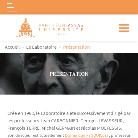
Logo
Aller au contenu principal
FIL D'ARIANE
Accueil
Le Laboratoire
Présentation
PRÉSENTATION
Créé en 1968, le Laboratoire a été successivement dirigé par
les professeurs Jean CARBONNIER, Georges LEVASSEUR,
François TERRÉ, Michel GERMAIN et Nicolas MOLFESSIS.
Contenu
Texte
Son directeur est actuellement
Dominique FENOUILLET
, professeur