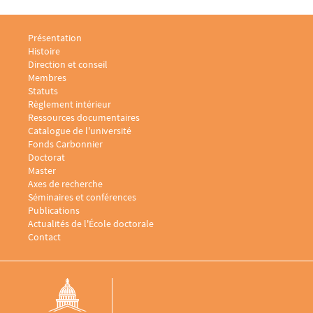
Menu footer Laboratoire sociologie juridique 1
Présentation
Histoire
Direction et conseil
Membres
Statuts
Règlement intérieur
Menu footer Laboratoire sociologie juridique 2
Ressources documentaires
Catalogue de l'université
Fonds Carbonnier
Menu footer Laboratoire sociologie juridique 3
Doctorat
Master
Menu footer Laboratoire sociologie juridique 4
Axes de recherche
Séminaires et conférences
Publications
Actualités de l'École doctorale
Menu footer Laboratoire sociologie juridique 5
Contact