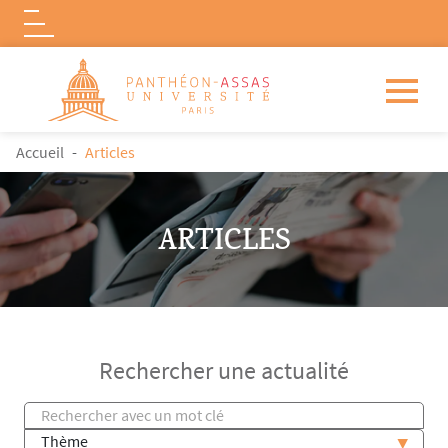
Logo
Aller au contenu principal
FIL D'ARIANE
Accueil
Articles
ARTICLES
Rechercher une actualité