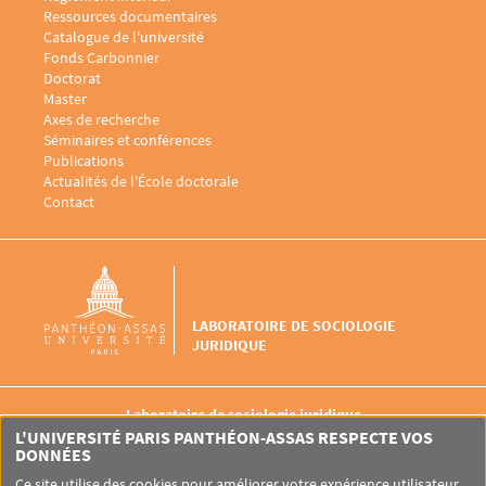
Menu footer Laboratoire sociologie juridique 2
Ressources documentaires
Catalogue de l'université
Fonds Carbonnier
Menu footer Laboratoire sociologie juridique 3
Doctorat
Master
Menu footer Laboratoire sociologie juridique 4
Axes de recherche
Séminaires et conférences
Publications
Actualités de l'École doctorale
Menu footer Laboratoire sociologie juridique 5
Contact
LABORATOIRE DE SOCIOLOGIE
JURIDIQUE
Laboratoire de sociologie juridique
1 Rue d’Ulm
L'UNIVERSITÉ PARIS PANTHÉON-ASSAS RESPECTE VOS
75005 Paris
DONNÉES
Ce site utilise des cookies pour améliorer votre expérience utilisateur.